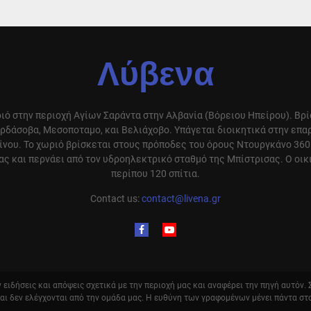
Λύβενα
ιό στην περιοχή Αγίων Σαράντα στην Αλβανία (Βόρειου Ηπείρου). Βρ
ρδάσοβα, Μεσοποταμο, και Βελιάχοβο. Υπάγεται διοικητικά στην επ
ίνου. Το χωριό βρίσκεται στους πρόποδες του όρους Ντουργκάνο 360
ς και περνάει από τον υδροηλεκτρικό σταθμό της Μπίστρισας. Ο οικ
περίπου 120 σπίτια.
Contact us:
contact@livena.gr
ειδήσεις και απόψεις σχετικά με την περιοχή μας και αναφέρει την πηγή αυτόν.
και δεν ελέγχονται από την ομάδα μας. Η ευθύνη των γραφομένων μένει πάντα στ