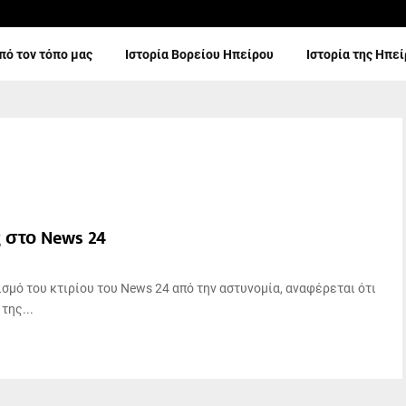
πό τον τόπο μας
Ιστορία Βορείου Ηπείρου
Ιστορία της Ηπε
ς στο News 24
σμό του κτιρίου του News 24 από την αστυνομία, αναφέρεται ότι
της...