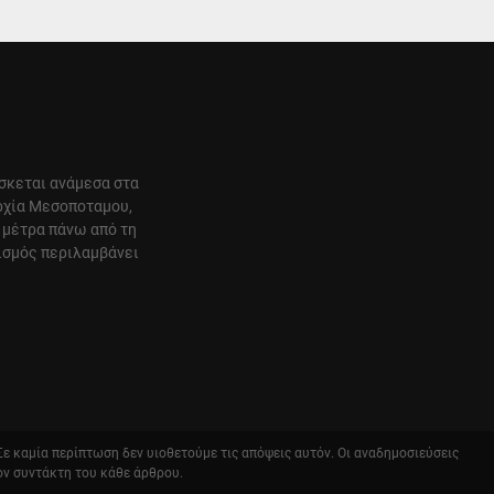
ίσκεται ανάμεσα στα
αρχία Μεσοποταμου,
 μέτρα πάνω από τη
ισμός περιλαμβάνει
 Σε καμία περίπτωση δεν υιοθετούμε τις απόψεις αυτόν. Οι αναδημοσιεύσεις
ον συντάκτη του κάθε άρθρου.