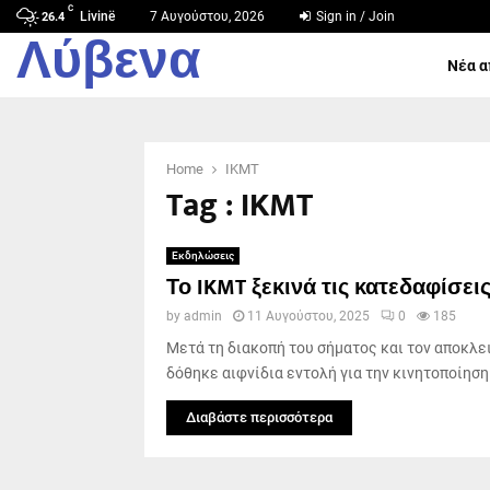
C
Livinë
7 Αυγούστου, 2026
Sign in / Join
26.4
Λύβενα
Νέα α
Home
IKMT
Tag : IKMT
Εκδηλώσεις
Το IKMT ξεκινά τις κατεδαφίσει
by
admin
11 Αυγούστου, 2025
0
185
Μετά τη διακοπή του σήματος και τον αποκλει
δόθηκε αιφνίδια εντολή για την κινητοποίηση 
Διαβάστε περισσότερα