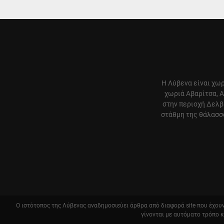
Η Λύβενα είναι χωρ
χωριά Αβαρίτσα, Α
στην περιοχή Δελβ
στάθμη της θάλασσα
Ο ιστότοπος της Λύβενας αναδημοσιεύει άρθρα από διαφορά site που έχουν 
γίνονται με αυτόματο τρόπο 