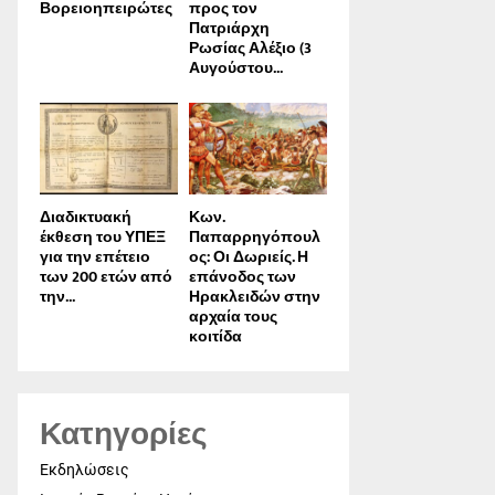
Βορειοηπειρώτες
προς τον
Πατριάρχη
Ρωσίας Αλέξιο (3
Αυγούστου...
Διαδικτυακή
Κων.
έκθεση του ΥΠΕΞ
Παπαρρηγόπουλ
για την επέτειο
ος: Οι Δωριείς. Η
των 200 ετών από
επάνοδος των
την...
Ηρακλειδών στην
αρχαία τους
κοιτίδα
Κατηγορίες
Εκδηλώσεις