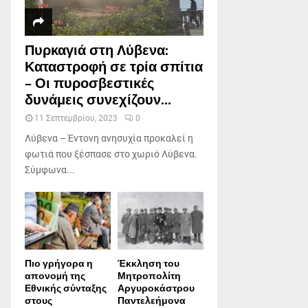
Πυρκαγιά στη Λύβενα:
Καταστροφή σε τρία σπίτια
– Οι πυροσβεστικές
δυνάμεις συνεχίζουν...
11 Σεπτεμβρίου, 2023
0
Λύβενα – Έντονη ανησυχία προκαλεί η
φωτιά που ξέσπασε στο χωριό Λύβενα.
Σύμφωνα...
Πιο γρήγορα η
Έκκληση του
απονοµή της
Μητροπολίτη
Εθνικής σύνταξης
Αργυροκάστρου
στους
Παντελεήμονα