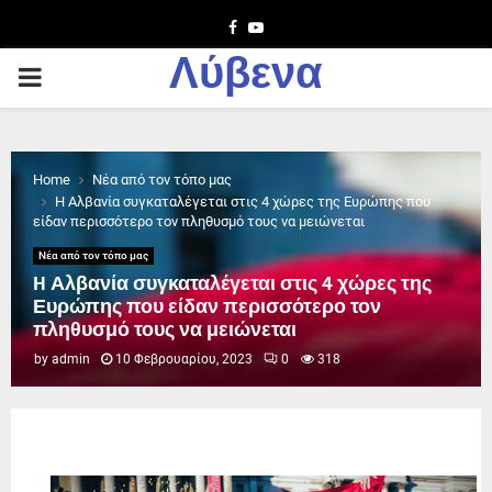
Facebook
Youtube
Λύβενα
PRIMARY
MENU
Home
Νέα από τον τόπο μας
H Αλβανία συγκαταλέγεται στις 4 χώρες της Ευρώπης που
είδαν περισσότερο τον πληθυσμό τους να μειώνεται
Νέα από τον τόπο μας
H Αλβανία συγκαταλέγεται στις 4 χώρες της
Ευρώπης που είδαν περισσότερο τον
πληθυσμό τους να μειώνεται
by
admin
10 Φεβρουαρίου, 2023
0
318