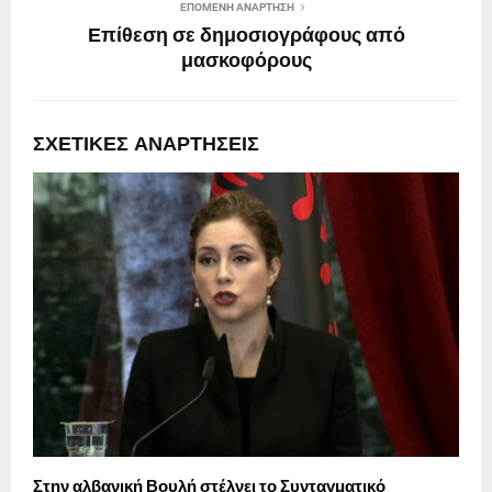
ΕΠΌΜΕΝΗ ΑΝΆΡΤΗΣΗ
Επίθεση σε δημοσιογράφους από
μασκοφόρους
ΣΧΕΤΙΚΈΣ ΑΝΑΡΤΉΣΕΙΣ
Στην αλβανική Βουλή στέλνει το Συνταγματικό
Σ