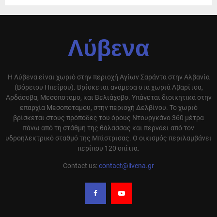
Λύβενα
Η Λύβενα είναι χωριό στην περιοχή Αγίων Σαράντα στην Αλβανία
(Βόρειου Ηπείρου). Βρίσκεται ανάμεσα στα χωριά Αβαρίτσα,
Αρδάσοβα, Μεσοποταμο, και Βελιάχοβο. Υπάγεται διοικητικά στην
επαρχία Μεσοποταμου, στην περιοχή Δελβίνου. Το χωριό
βρίσκεται στους πρόποδες του όρους Ντουργκάνο 360 μέτρα
πάνω από τη στάθμη της θάλασσας και περνάει από τον
υδροηλεκτρικό σταθμό της Μπίστρισας. Ο οικισμός περιλαμβάνει
περίπου 120 σπίτια.
Contact us:
contact@livena.gr