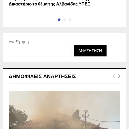
Δικαστήριο το θέμα της Αλβανίδας ΥΠΕΞ
Μ
Αναζήτηση
ΑΝΑΖΉΤΗΣΗ
ΔΗΜΟΦΙΛΕΊΣ ΑΝΑΡΤΉΣΕΙΣ