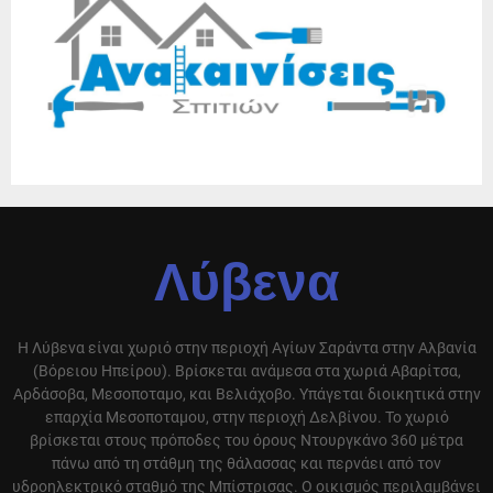
Λύβενα
Η Λύβενα είναι χωριό στην περιοχή Αγίων Σαράντα στην Αλβανία
(Βόρειου Ηπείρου). Βρίσκεται ανάμεσα στα χωριά Αβαρίτσα,
Αρδάσοβα, Μεσοποταμο, και Βελιάχοβο. Υπάγεται διοικητικά στην
επαρχία Μεσοποταμου, στην περιοχή Δελβίνου. Το χωριό
βρίσκεται στους πρόποδες του όρους Ντουργκάνο 360 μέτρα
πάνω από τη στάθμη της θάλασσας και περνάει από τον
υδροηλεκτρικό σταθμό της Μπίστρισας. Ο οικισμός περιλαμβάνει