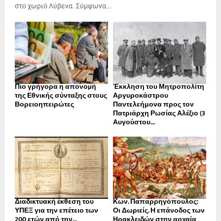
στο χωριό Λύβενα. Σύμφωνα...
Πιο γρήγορα η απονοµή
Έκκληση του Μητροπολίτη
της Εθνικής σύνταξης στους
Αργυροκάστρου
Βορειοηπειρώτες
Παντελεήμονα προς τον
Πατριάρχη Ρωσίας Αλέξιο (3
Αυγούστου...
Διαδικτυακή έκθεση του
Κων. Παπαρρηγόπουλος:
ΥΠΕΞ για την επέτειο των
Οι Δωριείς. Η επάνοδος των
200 ετών από την...
Ηρακλειδών στην αρχαία