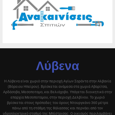
Λύβενα
Η Λύβενα είναι χωριό στην περιοχή Αγίων Σαράντα στην Αλβανία
(Βόρειου Ηπείρου). Βρίσκεται ανάμεσα στα χωριά Αβαρίτσα,
Αρδάσοβα, Μεσοποταμο, και Βελιάχοβο. Υπάγεται διοικητικά στην
επαρχία Μεσοποταμου, στην περιοχή Δελβίνου. Το χωριό
βρίσκεται στους πρόποδες του όρους Ντουργκάνο 360 μέτρα
πάνω από τη στάθμη της θάλασσας και περνάει από τον
υδροηλεκτρικό σταθμό της Μπίστρισας. Ο οικισμός περιλαμβάνει