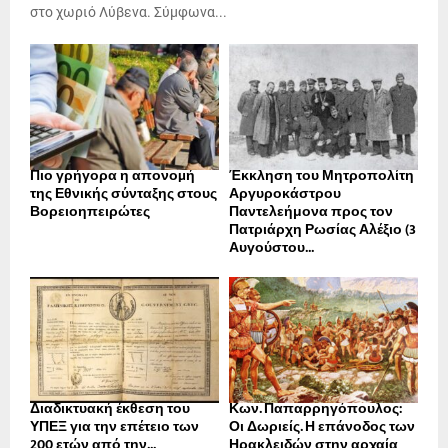
στο χωριό Λύβενα. Σύμφωνα...
Πιο γρήγορα η απονοµή
Έκκληση του Μητροπολίτη
της Εθνικής σύνταξης στους
Αργυροκάστρου
Βορειοηπειρώτες
Παντελεήμονα προς τον
Πατριάρχη Ρωσίας Αλέξιο (3
Αυγούστου...
Διαδικτυακή έκθεση του
Κων. Παπαρρηγόπουλος:
ΥΠΕΞ για την επέτειο των
Οι Δωριείς. Η επάνοδος των
200 ετών από την...
Ηρακλειδών στην αρχαία