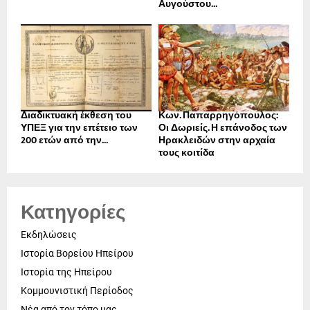
Αυγούστου...
Διαδικτυακή έκθεση του
Κων. Παπαρρηγόπουλος:
ΥΠΕΞ για την επέτειο των
Οι Δωριείς. Η επάνοδος των
200 ετών από την...
Ηρακλειδών στην αρχαία
τους κοιτίδα
Κατηγορίες
Εκδηλώσεις
Ιστορία Βορείου Ηπείρου
Ιστορία της Ηπείρου
Κομμουνιστική Περίοδος
Νέα από τον τόπο μας