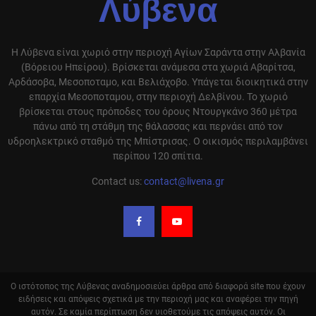
Λύβενα
Η Λύβενα είναι χωριό στην περιοχή Αγίων Σαράντα στην Αλβανία
(Βόρειου Ηπείρου). Βρίσκεται ανάμεσα στα χωριά Αβαρίτσα,
Αρδάσοβα, Μεσοποταμο, και Βελιάχοβο. Υπάγεται διοικητικά στην
επαρχία Μεσοποταμου, στην περιοχή Δελβίνου. Το χωριό
βρίσκεται στους πρόποδες του όρους Ντουργκάνο 360 μέτρα
πάνω από τη στάθμη της θάλασσας και περνάει από τον
υδροηλεκτρικό σταθμό της Μπίστρισας. Ο οικισμός περιλαμβάνει
περίπου 120 σπίτια.
Contact us:
contact@livena.gr
Ο ιστότοπος της Λύβενας αναδημοσιεύει άρθρα από διαφορά site που έχουν
ειδήσεις και απόψεις σχετικά με την περιοχή μας και αναφέρει την πηγή
αυτόν. Σε καμία περίπτωση δεν υιοθετούμε τις απόψεις αυτόν. Οι