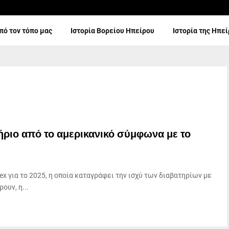
πό τον τόπο μας
Ιστορία Βορείου Ηπείρου
Ιστορία της Ηπε
ήριο από το αμερικανικό σύμφωνα με το
ex για το 2025, η οποία καταγράφει την ισχύ των διαβατηρίων με
ουν, η...