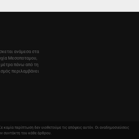
ίσκεται ανάμεσα στα
αρχία Μεσοποταμου,
 μέτρα πάνω από τη
ισμός περιλαμβάνει
 Σε καμία περίπτωση δεν υιοθετούμε τις απόψεις αυτόν. Οι αναδημοσιεύσεις
ον συντάκτη του κάθε άρθρου.