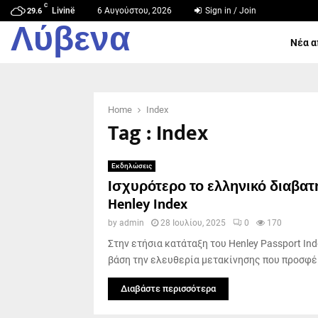
C
Livinë
6 Αυγούστου, 2026
Sign in / Join
29.6
Λύβενα
Νέα α
Home
Index
Tag : Index
Εκδηλώσεις
Ισχυρότερο το ελληνικό διαβατ
Henley Index
by
admin
28 Ιουλίου, 2025
0
170
Στην ετήσια κατάταξη του Henley Passport Ind
βάση την ελευθερία μετακίνησης που προσφέρ
Διαβάστε περισσότερα