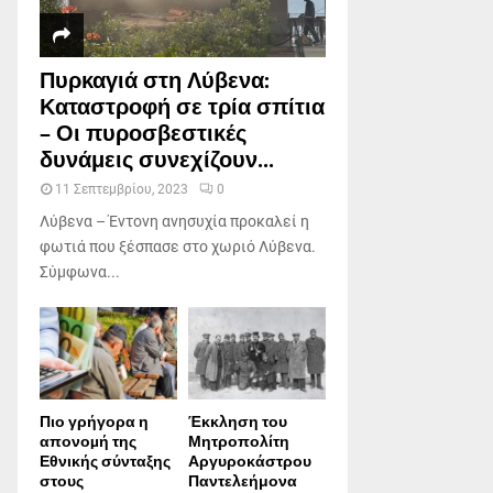
Πυρκαγιά στη Λύβενα:
Καταστροφή σε τρία σπίτια
– Οι πυροσβεστικές
δυνάμεις συνεχίζουν...
11 Σεπτεμβρίου, 2023
0
Λύβενα – Έντονη ανησυχία προκαλεί η
φωτιά που ξέσπασε στο χωριό Λύβενα.
Σύμφωνα...
Πιο γρήγορα η
Έκκληση του
απονοµή της
Μητροπολίτη
Εθνικής σύνταξης
Αργυροκάστρου
στους
Παντελεήμονα