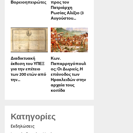
Βορειοηπειρώτες
προς τον
Πατριάρχη
Ρωσίας Αλέξιο (3
Αυγούστου...
Διαδικτυακή
Κων.
έκθεση του ΥΠΕΞ
Παπαρρηγόπουλ
για την επέτειο
ος: Οι Δωριείς. Η
των 200 ετών από
επάνοδος των
την...
Ηρακλειδών στην
αρχαία τους
κοιτίδα
Κατηγορίες
Εκδηλώσεις