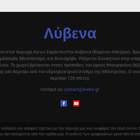
Λύβενα
ιό στην περιοχή Αγίων Σαράντα στην Αλβανία (Βόρειου Ηπείρου). Βρ
ρδάσοβα, Μεσοποταμο, και Βελιάχοβο. Υπάγεται διοικητικά στην επ
ίνου. Το χωριό βρίσκεται στους πρόποδες του όρους Ντουργκάνο 360
ς και περνάει από τον υδροηλεκτρικό σταθμό της Μπίστρισας. Ο οικ
περίπου 120 σπίτια.
Contact us:
contact@livena.gr
ειδήσεις και απόψεις σχετικά με την περιοχή μας και αναφέρει την πηγή αυτόν.
και δεν ελέγχονται από την ομάδα μας. Η ευθύνη των γραφομένων μένει πάντα στ