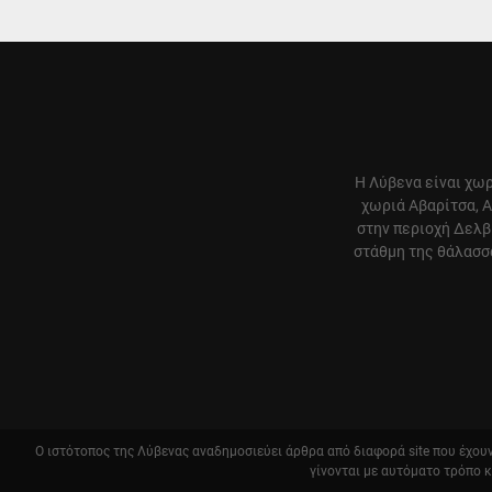
Η Λύβενα είναι χωρ
χωριά Αβαρίτσα, Α
στην περιοχή Δελβ
στάθμη της θάλασσα
Ο ιστότοπος της Λύβενας αναδημοσιεύει άρθρα από διαφορά site που έχουν 
γίνονται με αυτόματο τρόπο 